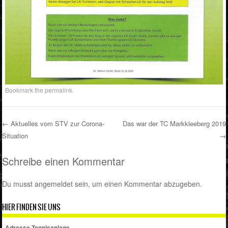
Bookmark the
permalink
.
←
Aktuelles vom STV zur Corona-
Das war der TC Markkleeberg 2019
Situation
→
Post navigation
Schreibe einen Kommentar
Du musst
angemeldet
sein, um einen Kommentar abzugeben.
HIER FINDEN SIE UNS
Adresse Tennisanlage