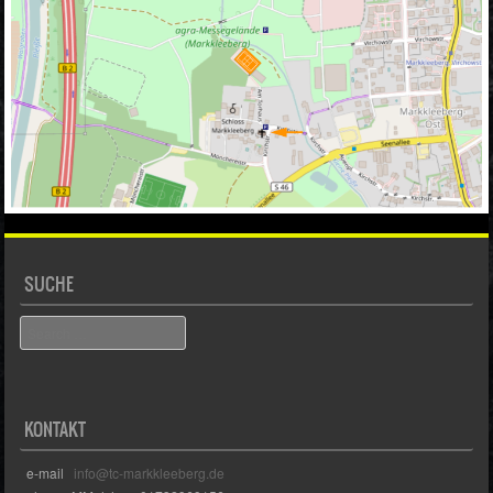
SUCHE
Search
KONTAKT
e-mail
info@tc-markkleeberg.de