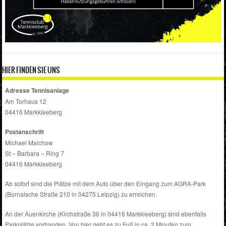
HIER FINDEN SIE UNS
Adresse Tennisanlage
Am Torhaus 12
04416 Markkleeberg
Postanschrift
Michael Malchow
St – Barbara – Ring 7
04416 Markkleeberg
Ab sofort sind die Plätze mit dem Auto über den Eingang zum AGRA-Park
(Bornaische Straße 210 in 04275 Leipzig) zu erreichen.
An der Auenkirche (Kirchstraße 36 in 04416 Markkleeberg) sind ebenfalls
Parkplätze vorhanden. Von hier geht es zu Fuß in ca. 2 Minuten zum