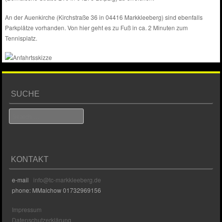
An der Auenkirche (Kirchstraße 36 in 04416 Markkleeberg) sind ebenfalls
Parkplätze vorhanden. Von hier geht es zu Fuß in ca. 2 Minuten zum
Tennisplatz.
SUCHE
Search
KONTAKT
e-mail
info@tc-markkleeberg.de
phone: MMalchow 01732969156
Impressum
Datenschutzerklärung