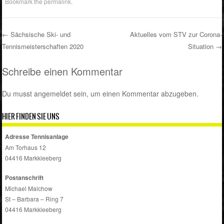
Bookmark the
permalink
.
←
Sächsische Ski- und
Aktuelles vom STV zur Corona-
Tennismeisterschaften 2020
Situation
→
Post navigation
Schreibe einen Kommentar
Du musst
angemeldet
sein, um einen Kommentar abzugeben.
HIER FINDEN SIE UNS
Adresse Tennisanlage
Am Torhaus 12
04416 Markkleeberg
Postanschrift
Michael Malchow
St – Barbara – Ring 7
04416 Markkleeberg